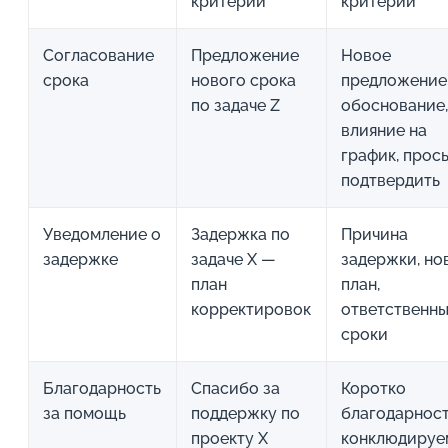
критерии
критерии
Согласование
Предложение
Новое
срока
нового срока
предложение
по задаче Z
обоснование
влияние на
график, прос
подтвердить
Уведомление о
Задержка по
Причина
задержке
задаче X —
задержки, но
план
план,
корректировок
ответственны
сроки
Благодарность
Спасибо за
Коротко
за помощь
поддержку по
благодарност
проекту X
конклюдиру