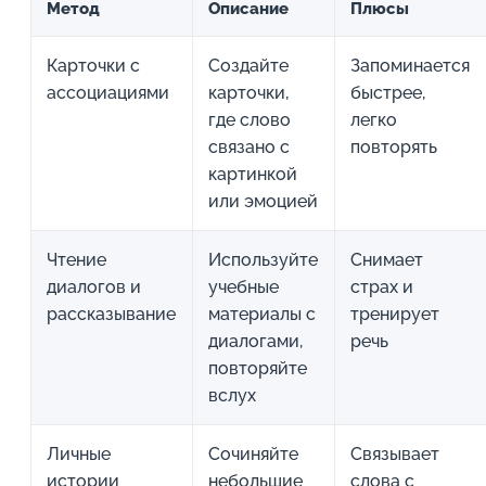
Метод
Описание
Плюсы
Карточки с
Создайте
Запоминается
ассоциациями
карточки,
быстрее,
где слово
легко
связано с
повторять
картинкой
или эмоцией
Чтение
Используйте
Снимает
диалогов и
учебные
страх и
рассказывание
материалы с
тренирует
диалогами,
речь
повторяйте
вслух
Личные
Сочиняйте
Связывает
истории
небольшие
слова с