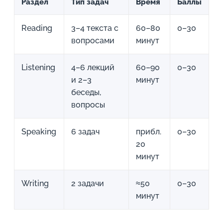
Раздел
Тип задач
Время
Баллы
Reading
3–4 текста с
60–80
0–30
вопросами
минут
Listening
4–6 лекций
60–90
0–30
и 2–3
минут
беседы,
вопросы
Speaking
6 задач
прибл.
0–30
20
минут
Writing
2 задачи
≈50
0–30
минут